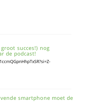
groot succes!) nog
ar de podcast!
J11ccmQGpnHhpTxSR?si=Z-
lavende smartphone moet de