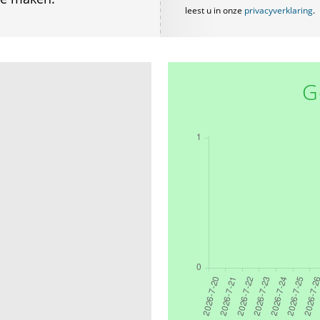
leest u in onze
privacyverklaring
.
G