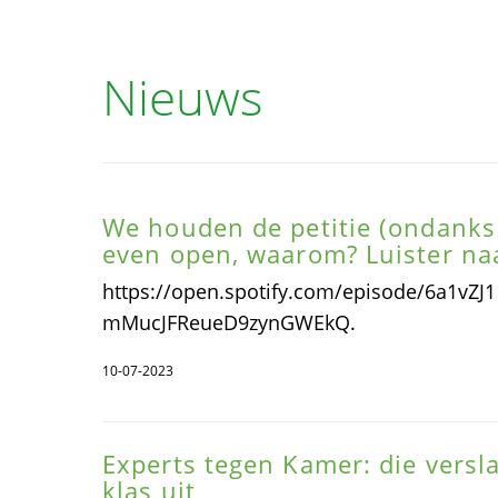
Nieuws
We houden de petitie (ondanks 
even open, waarom? Luister na
https://open.spotify.com/episode/6a1vZ
mMucJFReueD9zynGWEkQ.
10-07-2023
Experts tegen Kamer: die vers
klas uit