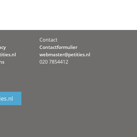
Contact
s
acy
Contactformulier
ities.nl
webmaster@petities.nl
020 7854412
ns
ies.nl