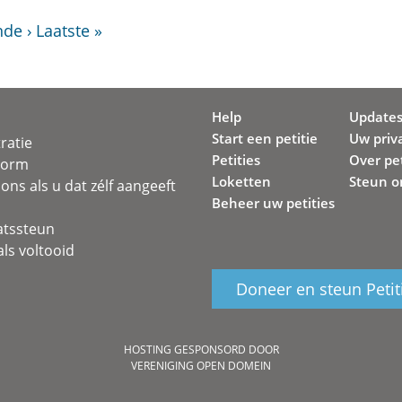
de ›
Laatste »
Help
Update
Start een petitie
Uw priv
ratie
Petities
Over pet
svorm
Loketten
Steun o
ons als u dat zélf aangeeft
Beheer uw petities
atssteun
ls voltooid
Doneer en steun Petit
HOSTING GESPONSORD DOOR
VERENIGING OPEN DOMEIN